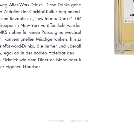
htweg After-Work-Drinks. Diese Drinks gehen
 Zeitalter der Cocktail-Kultur beginnend in
rsten Rezepte in „How to mix Drinks“ 1862
keeper in New York veröffentlicht wurden.​
S stehen für einen Paradigmenwechsel.
, konventionellen Mischgetränken, hin zu
rit-Forward-Drinks, die immer und überall
, egal ob in der noblen Hotelbar des
m Picknick wie dem Dîner en blanc oder in
er eigenen Hausbar.
Impressum
Datenschutz